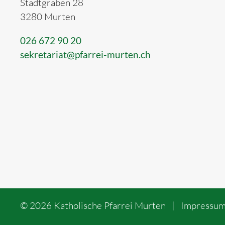
Stadtgraben 28
3280 Murten
026 672 90 20
sekretariat@pfarrei-murten.ch
©
2026
Katholische Pfarrei Murten
|
Impressu